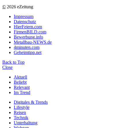
©
2026 eZeitung
Impressum
Datenschutz
HierFeiern.com
FirmenBILD.com
Bewerbung.info
Metallbau-NEWS.de
4minuten.com
Geheimtipp.net
Back to Top
Close
Aktuell
Beliebt
Relevant
Im Trend
Digitales & Trends
Lifestyle
Reisen
Technik
Unterhaltung
Wohnen