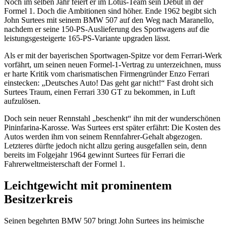
Noch im selben Jahr feiert er im Lotus-Team sein Debüt in der
Formel 1. Doch die Ambitionen sind höher. Ende 1962 begibt sich
John Surtees mit seinem BMW 507 auf den Weg nach Maranello,
nachdem er seine 150-PS-Auslieferung des Sportwagens auf die
leistungsgesteigerte 165-PS-Variante upgraden lässt.
Als er mit der bayerischen Sportwagen-Spitze vor dem Ferrari-Werk
vorfährt, um seinen neuen Formel-1-Vertrag zu unterzeichnen, muss
er harte Kritik vom charismatischen Firmengründer Enzo Ferrari
einstecken: „Deutsches Auto! Das geht gar nicht!“ Fast droht sich
Surtees Traum, einen Ferrari 330 GT zu bekommen, in Luft
aufzulösen.
Doch sein neuer Rennstahl „beschenkt“ ihn mit der wunderschönen
Pininfarina-Karosse. Was Surtees erst später erfährt: Die Kosten des
Autos werden ihm von seinem Rennfahrer-Gehalt abgezogen.
Letzteres dürfte jedoch nicht allzu gering ausgefallen sein, denn
bereits im Folgejahr 1964 gewinnt Surtees für Ferrari die
Fahrerweltmeisterschaft der Formel 1.
Leichtgewicht mit prominentem
Besitzerkreis
Seinen begehrten BMW 507 bringt John Surtees ins heimische