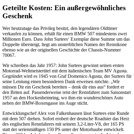
Geteilte Kosten: Ein außergewöhnliches
Geschenk
Wer heutzutage das Privileg besitzt, den legendären Oldtimer
verkaufen zu können, erhält für einen BMW 507 mindestens zwei
Millionen Euro. Dass John Surtees‘ Exemplar diese Summe um das
Doppelte übersteigt, liegt am unsterblichen Namen der Rennikone
ebenso wie an der originellen Geschichte der Chassis-Nummer
70067.
Wir schreiben das Jahr 1957: John Surtees gewinnt seinen ersten
Motorrad-Weltmeistertitel mit dem italienischen Team MV Agusta.
Gegründet wird es 1945 von Graf Domenico Agusta, der Surtees für
seine Leistung einen besonderen Dank erweisen möchte. „Wir
müssen Dir ein Geschenk bereiten – denk dir eins aus“ fordert er
den Briten auf. Passenderweise reist der Rennfahrer zum Saisonstart
1957 an den Hockenheimring, wo ihm ein wunderschönes Auto
neben der BMW-Boxengasse ins Auge sticht.
Entwicklungschef Alex von Falkenhausen lässt Surtees eine Runde
mit dem 507 drehen. Sofort erobert der deutsche Roadster das Herz
des englischen Rennfahrers mit seinem 3,2-Liter-V8, der 165 PS
statt der serienmäßigen 150 PS unter der Motorhaube entwickelt.