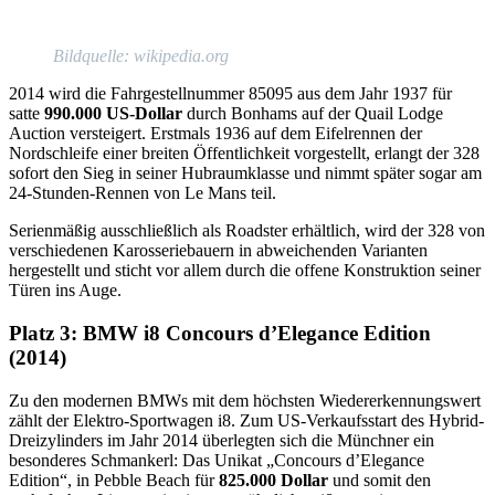
Bildquelle: wikipedia.org
2014 wird die Fahrgestellnummer 85095 aus dem Jahr 1937 für
satte
990.000 US-Dollar
durch Bonhams auf der Quail Lodge
Auction versteigert. Erstmals 1936 auf dem Eifelrennen der
Nordschleife einer breiten Öffentlichkeit vorgestellt, erlangt der 328
sofort den Sieg in seiner Hubraumklasse und nimmt später sogar am
24-Stunden-Rennen von Le Mans teil.
Serienmäßig ausschließlich als Roadster erhältlich, wird der 328 von
verschiedenen Karosseriebauern in abweichenden Varianten
hergestellt und sticht vor allem durch die offene Konstruktion seiner
Türen ins Auge.
Platz 3: BMW i8 Concours d’Elegance Edition
(2014)
Zu den modernen BMWs mit dem höchsten Wiedererkennungswert
zählt der Elektro-Sportwagen i8. Zum US-Verkaufsstart des Hybrid-
Dreizylinders im Jahr 2014 überlegten sich die Münchner ein
besonderes Schmankerl: Das Unikat „Concours d’Elegance
Edition“, in Pebble Beach für
825.000 Dollar
und somit den