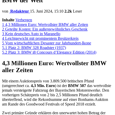
BMW der Welt
von
Redakteur
15. Juni 2024, 15:10
2.2k
Leser
Inhalte
Verbergen
1
4,3 Millionen Euro: Wertvollster BMW aller Zeiten
2
Geteilte Kosten: Ein außergewöhnliches Geschenk
3
Kein deutsches Auto in Maranello
4
Leichtgewicht mit prominentem Besitzerkreis
5
Vom wirtschaftlichen Desaster zur Jahrhundert-Ikone
5.1
Platz 2: BMW 328 Roadster (1937)
5.2
Platz 3: BMW i8 Concours d’Elegance Edition (2014)
4,3 Millionen Euro: Wertvollster BMW
aller Zeiten
Mit einem Auktionspreis von 3.809.500 britischen Pfund
(umgerechnet ca.
4,3 Mio. Euro
) ist der
BMW 507
das wertvollste
jemals versteigerte Fahrzeug der Bayerischen Motorenwerke. Den
vorherigen Schätzpreis von 2 bis 2,5 Millionen Pfund deutlich
übertreffend, wird die Rekordsumme auf einer Bonhams-Auktion
am Rande des Goodwood Festivals of Speed 2018 erzielt.
Zwei primäre Gründe erklären den unerwartet hohen Betrag der