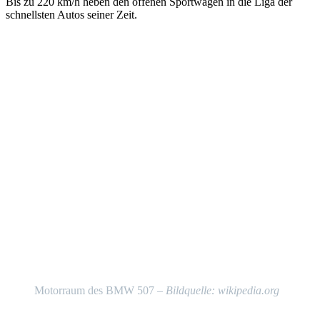
Bis zu 220 km/h heben den offenen Sportwagen in die Liga der
schnellsten Autos seiner Zeit.
Motorraum des BMW 507 –
Bildquelle: wikipedia.org