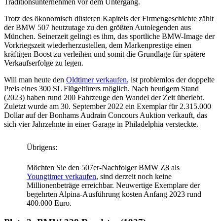
Traditionsunternehmen vor dem Untergang.
Trotz des ökonomisch düsteren Kapitels der Firmengeschichte zählt
der BMW 507 heutzutage zu den größten Autolegenden aus
München. Seinerzeit gelingt es ihm, das sportliche BMW-Image der
Vorkriegszeit wiederherzustellen, dem Markenprestige einen
kräftigen Boost zu verleihen und somit die Grundlage für spätere
Verkaufserfolge zu legen.
Will man heute den
Oldtimer verkaufen
, ist problemlos der doppelte
Preis eines 300 SL Flügeltürers möglich. Nach heutigem Stand
(2023) haben rund 200 Fahrzeuge den Wandel der Zeit überlebt.
Zuletzt wurde am 30. September 2022 ein Exemplar für 2.315.000
Dollar auf der Bonhams Audrain Concours Auktion verkauft, das
sich vier Jahrzehnte in einer Garage in Philadelphia versteckte.
Übrigens:
Möchten Sie den 507er-Nachfolger BMW Z8 als
Youngtimer verkaufen
, sind derzeit noch keine
Millionenbeträge erreichbar. Neuwertige Exemplare der
begehrten Alpina-Ausführung kosten Anfang 2023 rund
400.000 Euro.