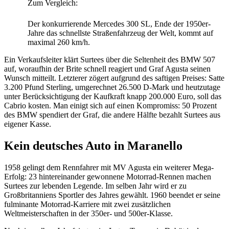
Zum Vergleich:
Der konkurrierende Mercedes 300 SL, Ende der 1950er-
Jahre das schnellste Straßenfahrzeug der Welt, kommt auf
maximal 260 km/h.
Ein Verkaufsleiter klärt Surtees über die Seltenheit des BMW 507
auf, woraufhin der Brite schnell reagiert und Graf Agusta seinen
Wunsch mitteilt. Letzterer zögert aufgrund des saftigen Preises: Satte
3.200 Pfund Sterling, umgerechnet 26.500 D-Mark und heutzutage
unter Berücksichtigung der Kaufkraft knapp 200.000 Euro, soll das
Cabrio kosten. Man einigt sich auf einen Kompromiss: 50 Prozent
des BMW spendiert der Graf, die andere Hälfte bezahlt Surtees aus
eigener Kasse.
Kein deutsches Auto in Maranello
1958 gelingt dem Rennfahrer mit MV Agusta ein weiterer Mega-
Erfolg: 23 hintereinander gewonnene Motorrad-Rennen machen
Surtees zur lebenden Legende. Im selben Jahr wird er zu
Großbritanniens Sportler des Jahres gewählt. 1960 beendet er seine
fulminante Motorrad-Karriere mit zwei zusätzlichen
Weltmeisterschaften in der 350er- und 500er-Klasse.