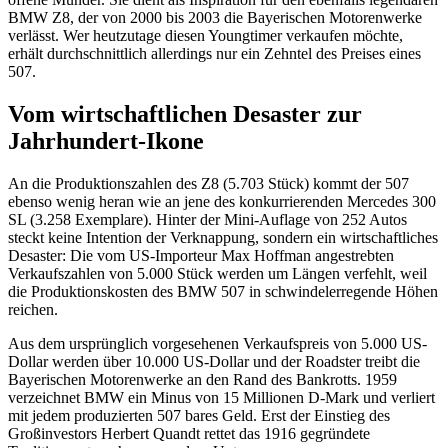
BMW Z8, der von 2000 bis 2003 die Bayerischen Motorenwerke
verlässt. Wer heutzutage diesen Youngtimer verkaufen möchte,
erhält durchschnittlich allerdings nur ein Zehntel des Preises eines
507.
Vom wirtschaftlichen Desaster zur
Jahrhundert-Ikone
An die Produktionszahlen des Z8 (5.703 Stück) kommt der 507
ebenso wenig heran wie an jene des konkurrierenden Mercedes 300
SL (3.258 Exemplare). Hinter der Mini-Auflage von 252 Autos
steckt keine Intention der Verknappung, sondern ein wirtschaftliches
Desaster: Die vom US-Importeur Max Hoffman angestrebten
Verkaufszahlen von 5.000 Stück werden um Längen verfehlt, weil
die Produktionskosten des BMW 507 in schwindelerregende Höhen
reichen.
Aus dem ursprünglich vorgesehenen Verkaufspreis von 5.000 US-
Dollar werden über 10.000 US-Dollar und der Roadster treibt die
Bayerischen Motorenwerke an den Rand des Bankrotts. 1959
verzeichnet BMW ein Minus von 15 Millionen D-Mark und verliert
mit jedem produzierten 507 bares Geld. Erst der Einstieg des
Großinvestors Herbert Quandt rettet das 1916 gegründete