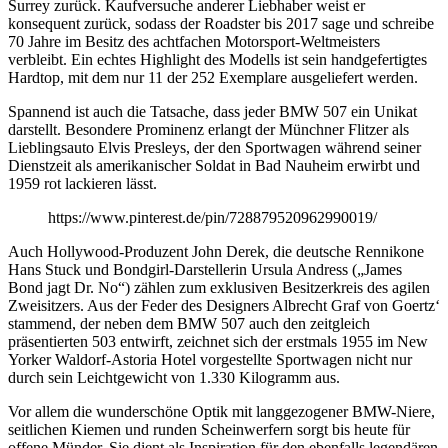
Surrey zurück. Kaufversuche anderer Liebhaber weist er
konsequent zurück, sodass der Roadster bis 2017 sage und schreibe
70 Jahre im Besitz des achtfachen Motorsport-Weltmeisters
verbleibt. Ein echtes Highlight des Modells ist sein handgefertigtes
Hardtop, mit dem nur 11 der 252 Exemplare ausgeliefert werden.
Spannend ist auch die Tatsache, dass jeder BMW 507 ein Unikat
darstellt. Besondere Prominenz erlangt der Münchner Flitzer als
Lieblingsauto Elvis Presleys, der den Sportwagen während seiner
Dienstzeit als amerikanischer Soldat in Bad Nauheim erwirbt und
1959 rot lackieren lässt.
https://www.pinterest.de/pin/728879520962990019/
Auch Hollywood-Produzent John Derek, die deutsche Rennikone
Hans Stuck und Bondgirl-Darstellerin Ursula Andress („James
Bond jagt Dr. No“) zählen zum exklusiven Besitzerkreis des agilen
Zweisitzers. Aus der Feder des Designers Albrecht Graf von Goertz‘
stammend, der neben dem BMW 507 auch den zeitgleich
präsentierten 503 entwirft, zeichnet sich der erstmals 1955 im New
Yorker Waldorf-Astoria Hotel vorgestellte Sportwagen nicht nur
durch sein Leichtgewicht von 1.330 Kilogramm aus.
Vor allem die wunderschöne Optik mit langgezogener BMW-Niere,
seitlichen Kiemen und runden Scheinwerfern sorgt bis heute für
offene Münder. Sie dient als Inspiration für den ebenfalls legendären