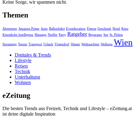
Keine Sorge, wir spammen nicht.
Themen
Abenteuer
Amazon Prime
Auto
Ballonfahrt
Eventlocation
Fitness
Geschenk
Hotel
Kino
Ratgeber
Künstliche Intelligenz
Massage
Netflix
Party
Reparatur
See
St. Pölten
Wien
Streaming
Tennis
Transport
Urlaub
Vösendorf
Wasser
Weihnachten
Wellness
Digitales & Trends
Lifestyle
Reisen
Technik
Unterhaltung
Wohnen
eZeitung
Die besten Trends aus Freizeit, Technik und Lifestyle – eZeitung.at
ist deine digitale Inspiration