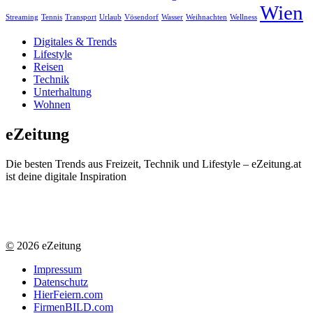
Wien
Streaming
Tennis
Transport
Urlaub
Vösendorf
Wasser
Weihnachten
Wellness
Digitales & Trends
Lifestyle
Reisen
Technik
Unterhaltung
Wohnen
eZeitung
Die besten Trends aus Freizeit, Technik und Lifestyle – eZeitung.at
ist deine digitale Inspiration
©
2026 eZeitung
Impressum
Datenschutz
HierFeiern.com
FirmenBILD.com