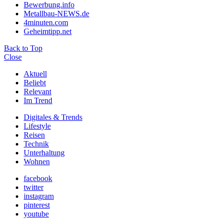
Bewerbung.info
Metallbau-NEWS.de
4minuten.com
Geheimtipp.net
Back to Top
Close
Aktuell
Beliebt
Relevant
Im Trend
Digitales & Trends
Lifestyle
Reisen
Technik
Unterhaltung
Wohnen
facebook
twitter
instagram
pinterest
youtube