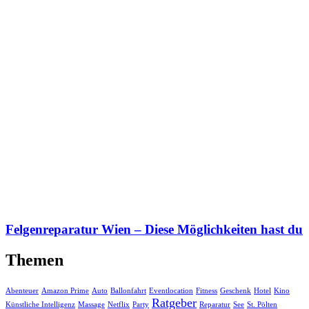
Felgenreparatur Wien – Diese Möglichkeiten hast du
Themen
Abenteuer
Amazon Prime
Auto
Ballonfahrt
Eventlocation
Fitness
Geschenk
Hotel
Kino
Ratgeber
Künstliche Intelligenz
Massage
Netflix
Party
Reparatur
See
St. Pölten