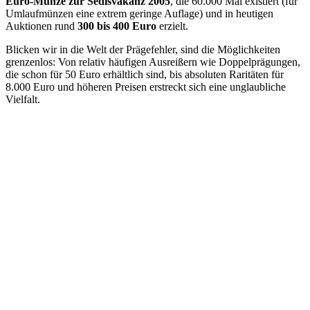
Euro-Münze zur Sedisvakanz 2005
, die 60.000 Mal existiert (für
Umlaufmünzen eine extrem geringe Auflage) und in heutigen
Auktionen rund
300 bis 400 Euro
erzielt.
Blicken wir in die Welt der Prägefehler, sind die Möglichkeiten
grenzenlos: Von relativ häufigen Ausreißern wie Doppelprägungen,
die schon für 50 Euro erhältlich sind, bis absoluten Raritäten für
8.000 Euro und höheren Preisen erstreckt sich eine unglaubliche
Vielfalt.