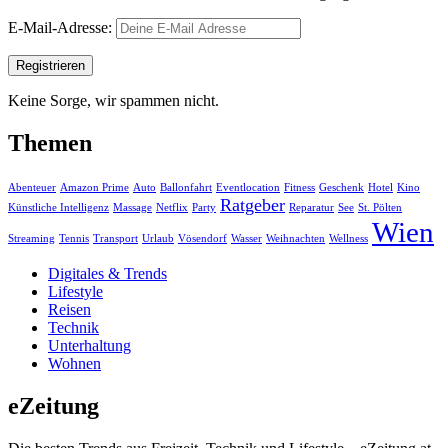
E-Mail-Adresse:
Keine Sorge, wir spammen nicht.
Themen
Abenteuer
Amazon Prime
Auto
Ballonfahrt
Eventlocation
Fitness
Geschenk
Hotel
Kino
Ratgeber
Künstliche Intelligenz
Massage
Netflix
Party
Reparatur
See
St. Pölten
Wien
Streaming
Tennis
Transport
Urlaub
Vösendorf
Wasser
Weihnachten
Wellness
Digitales & Trends
Lifestyle
Reisen
Technik
Unterhaltung
Wohnen
eZeitung