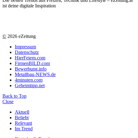
Die besten Trends aus Freizeit, Technik und Lifestyle – eZeitung.at
ist deine digitale Inspiration
©
2026 eZeitung
Impressum
Datenschutz
HierFeiern.com
FirmenBILD.com
Bewerbung.info
Metallbau-NEWS.de
4minuten.com
Geheimtipp.net
Back to Top
Close
Aktuell
Beliebt
Relevant
Im Trend