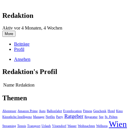
Redaktion
Aktiv vor 4 Monaten, 4 Wochen
More
Beiträge
Profil
Ansehen
Redaktion's Profil
Name
Redaktion
Themen
Abenteuer
Amazon Prime
Auto
Ballonfahrt
Eventlocation
Fitness
Geschenk
Hotel
Kino
Ratgeber
Künstliche Intelligenz
Massage
Netflix
Party
Reparatur
See
St. Pölten
Wien
Streaming
Tennis
Transport
Urlaub
Vösendorf
Wasser
Weihnachten
Wellness