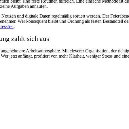
ich bleibt, sind feste Routinen hilfreich. Eine einfache Methode ist 
h kleine Aufgaben anhäufen.
Notizen und digitale Daten regelmäßig sortiert werden. Der Feierabend
enehmer. Wer konsequent bleibt und Ordnung als festen Bestandteil des
tressfrei
.
ng zahlt sich aus
e angenehmere Arbeitsatmosphäre. Mit cleverer Organisation, der richti
 jetzt anfängt, profitiert von mehr Klarheit, weniger Stress und einem