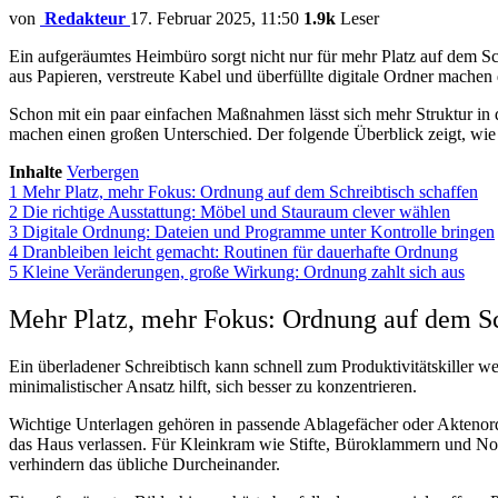
von
Redakteur
17. Februar 2025, 11:50
1.9k
Leser
Ein aufgeräumtes Heimbüro sorgt nicht nur für mehr Platz auf dem S
aus Papieren, verstreute Kabel und überfüllte digitale Ordner machen
Schon mit ein paar einfachen Maßnahmen lässt sich mehr Struktur in
machen einen großen Unterschied. Der folgende Überblick zeigt, wi
Inhalte
Verbergen
1
Mehr Platz, mehr Fokus: Ordnung auf dem Schreibtisch schaffen
2
Die richtige Ausstattung: Möbel und Stauraum clever wählen
3
Digitale Ordnung: Dateien und Programme unter Kontrolle bringen
4
Dranbleiben leicht gemacht: Routinen für dauerhafte Ordnung
5
Kleine Veränderungen, große Wirkung: Ordnung zahlt sich aus
Mehr Platz, mehr Fokus: Ordnung auf dem Sc
Ein überladener Schreibtisch kann schnell zum Produktivitätskiller we
minimalistischer Ansatz hilft, sich besser zu konzentrieren.
Wichtige Unterlagen gehören in passende Ablagefächer oder Aktenordne
das Haus verlassen. Für Kleinkram wie Stifte, Büroklammern und Noti
verhindern das übliche Durcheinander.