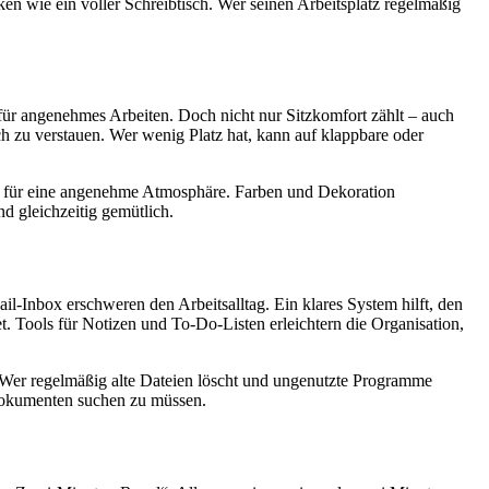
n wie ein voller Schreibtisch. Wer seinen Arbeitsplatz regelmäßig
für angenehmes Arbeiten. Doch nicht nur Sitzkomfort zählt – auch
ch zu verstauen. Wer wenig Platz hat, kann auf klappbare oder
gen für eine angenehme Atmosphäre. Farben und Dekoration
d gleichzeitig gemütlich.
l-Inbox erschweren den Arbeitsalltag. Ein klares System hilft, den
 Tools für Notizen und To-Do-Listen erleichtern die Organisation,
n. Wer regelmäßig alte Dateien löscht und ungenutzte Programme
n Dokumenten suchen zu müssen.