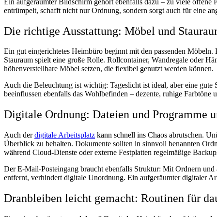
Ein aufgeräumter Bildschirm gehört ebenfalls dazu – zu viele offene
entrümpelt, schafft nicht nur Ordnung, sondern sorgt auch für eine
Die richtige Ausstattung: Möbel und Staura
Ein gut eingerichtetes Heimbüro beginnt mit den passenden Möbeln. E
Stauraum spielt eine große Rolle. Rollcontainer, Wandregale oder Hän
höhenverstellbare Möbel setzen, die flexibel genutzt werden können.
Auch die Beleuchtung ist wichtig: Tageslicht ist ideal, aber eine 
beeinflussen ebenfalls das Wohlbefinden – dezente, ruhige Farbtöne u
Digitale Ordnung: Dateien und Programme un
Auch der
digitale Arbeitsplatz
kann schnell ins Chaos abrutschen. Unüb
Überblick zu behalten. Dokumente sollten in sinnvoll benannten Ordn
während Cloud-Dienste oder externe Festplatten regelmäßige Backu
Der E-Mail-Posteingang braucht ebenfalls Struktur: Mit Ordnern und 
entfernt, verhindert digitale Unordnung. Ein aufgeräumter digitaler A
Dranbleiben leicht gemacht: Routinen für d