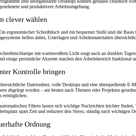
 Programme und unorganisierte Desktops können genauso chaotisch wirke
 angenehmere und produktivere Arbeitsumgebung.
um clever wählen
in ergonomischer Schreibtisch und ein bequemer Stuhl sind die Basis 
gesysteme helfen dabei, Unterlagen und Arbeitsmaterialien übersichtli
gute Schreibtischlampe mit warmweißem Licht sorgt auch an dunklen Ta
nd einige persönliche Akzente machen den Arbeitsbereich funktional un
ter Kontrolle bringen
ersichtliche Dateiordner, volle Desktops und eine überquellende E-Mai
ern abgelegt werden – am besten nach Themen oder Projekten geordnet.
ps ermöglichen.
automatischen Filtern lassen sich wichtige Nachrichten leichter finde
rbeitsplatz spart Zeit und reduziert den Stress, ständig nach wichtige
auerhafte Ordnung