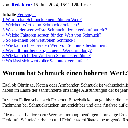
von
Redakteur
15. Juni 2024, 15:11
1.5k
Leser
Inhalte
Verbergen
1
Warum hat Schmuck einen höheren Wert?
2
Welchen Wert kann Schmuck erreichen?
3
Was ist der wertvollste Schmuck, der je verkauft wurde?
4
Welche Faktoren sorgen für den Wert von Schmuck?
5
So erkennen Sie wertvollen Schmuck!
6
Wie kann ich selber den Wert von Schmuck bestimmen?
7
Wer hilft mir bei der genaueren Wertermittlung?
8
Wie kann ich den Wert von Schmuck erhöhen?
9
Wo lässt sich wertvoller Schmuck verkaufen?
Warum hat Schmuck einen höheren Wert?
Egal ob Ohrringe, Ketten oder Armbänder: Schmuck ist wahrscheinlich 
haben im Laufe der Jahrhunderte unzählige Ausführungen der begehr
In vielen Fallen sehen sich Experten Einzelstücken gegenüber, die ni
Fachmann bei Schmuckstücken unverzichtbar und eine Analyse auf e
Die meisten Faktoren zur Wertbestimmung benötigen jahrelange Exper
Herkunft, Schmiedearbeiten und Echtheitszertifikate eine tragende Rol