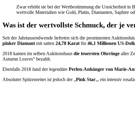
Zwar erhöht sie bei der Wertbestimmung die Unsicherheit in Be
wertvolle Materialien wie Gold, Platin, Diamanten, Saphire ode
Was ist der wertvollste Schmuck, der je v
Seit der Jahrtausendwende lieferten sich die prominenten Auktionsh
pinker Diamant
mit satten
24,78 Karat
für
46,1 Millionen US-Doll
2018 kamen im selben Auktionshaus
die teuersten Ohrringe
aller Z
Autumn Leaves“ bezahlt.
Ebenfalls 2018 fand der legendäre
Perlen-Anhänger von Marie-Ant
Absoluter Spitzenreiter ist jedoch der „
Pink Star
„, ein intensiv ros