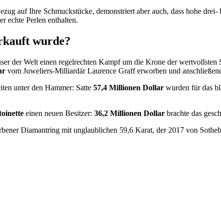
zug auf Ihre Schmuckstücke, demonstriert aber auch, dass hohe drei- bis
r echte Perlen enthalten.
erkauft wurde?
äuser der Welt einen regelrechten Kampf um die Krone der wertvollste
ar
vom Juweliers-Milliardär Laurence Graff erworben und anschließend
eiten unter den Hammer: Satte
57,4 Millionen Dollar
wurden für das b
oinette
einen neuen Besitzer:
36,2 Millionen Dollar
brachte das gesch
afarbener Diamantring mit unglaublichen 59,6 Karat, der 2017 von Soth