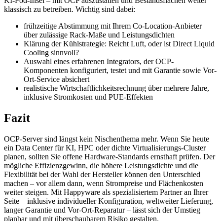
KI-Pod-Insel – mit OCP auszustatten und Bestandsflächen weiter
klassisch zu betreiben. Wichtig sind dabei:
frühzeitige Abstimmung mit Ihrem Co-Location-Anbieter
über zulässige Rack-Maße und Leistungsdichten
Klärung der Kühlstrategie: Reicht Luft, oder ist Direct Liquid
Cooling sinnvoll?
Auswahl eines erfahrenen Integrators, der OCP-
Komponenten konfiguriert, testet und mit Garantie sowie Vor-
Ort-Service absichert
realistische Wirtschaftlichkeitsrechnung über mehrere Jahre,
inklusive Stromkosten und PUE-Effekten
Fazit
OCP-Server sind längst kein Nischenthema mehr. Wenn Sie heute
ein Data Center für KI, HPC oder dichte Virtualisierungs-Cluster
planen, sollten Sie offene Hardware-Standards ernsthaft prüfen. Der
mögliche Effizienzgewinn, die höhere Leistungsdichte und die
Flexibilität bei der Wahl der Hersteller können den Unterschied
machen – vor allem dann, wenn Strompreise und Flächenkosten
weiter steigen. Mit Happyware als spezialisiertem Partner an Ihrer
Seite – inklusive individueller Konfiguration, weltweiter Lieferung,
langer Garantie und Vor-Ort-Reparatur – lässt sich der Umstieg
planbar und mit überschaubarem Risiko gestalten.