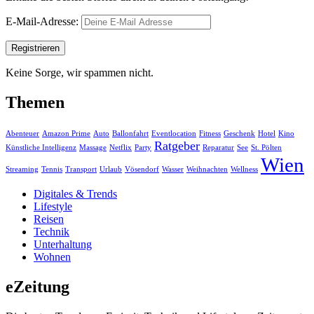
E-Mail-Adresse:
Keine Sorge, wir spammen nicht.
Themen
Abenteuer
Amazon Prime
Auto
Ballonfahrt
Eventlocation
Fitness
Geschenk
Hotel
Kino
Ratgeber
Künstliche Intelligenz
Massage
Netflix
Party
Reparatur
See
St. Pölten
Wien
Streaming
Tennis
Transport
Urlaub
Vösendorf
Wasser
Weihnachten
Wellness
Digitales & Trends
Lifestyle
Reisen
Technik
Unterhaltung
Wohnen
eZeitung