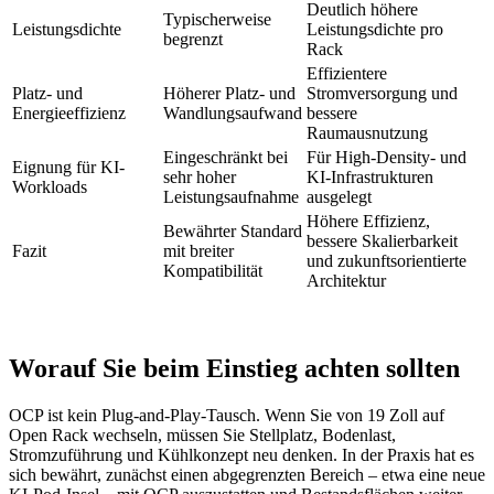
Deutlich höhere
Typischerweise
Leistungsdichte
Leistungsdichte pro
begrenzt
Rack
Effizientere
Platz- und
Höherer Platz- und
Stromversorgung und
Energieeffizienz
Wandlungsaufwand
bessere
Raumausnutzung
Eingeschränkt bei
Für High-Density- und
Eignung für KI-
sehr hoher
KI-Infrastrukturen
Workloads
Leistungsaufnahme
ausgelegt
Höhere Effizienz,
Bewährter Standard
bessere Skalierbarkeit
Fazit
mit breiter
und zukunftsorientierte
Kompatibilität
Architektur
Worauf Sie beim Einstieg achten sollten
OCP ist kein Plug-and-Play-Tausch. Wenn Sie von 19 Zoll auf
Open Rack wechseln, müssen Sie Stellplatz, Bodenlast,
Stromzuführung und Kühlkonzept neu denken. In der Praxis hat es
sich bewährt, zunächst einen abgegrenzten Bereich – etwa eine neue