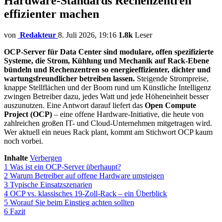
Hardware-Standards Rechenzentren
effizienter machen
von
Redakteur
8. Juli 2026, 19:16
1.8k
Leser
OCP-Server für Data Center sind modulare, offen spezifizierte
Systeme, die Strom, Kühlung und Mechanik auf Rack-Ebene
bündeln und Rechenzentren so energieeffizienter, dichter und
wartungsfreundlicher betreiben lassen.
Steigende Strompreise,
knappe Stellflächen und der Boom rund um Künstliche Intelligenz
zwingen Betreiber dazu, jedes Watt und jede Höheneinheit besser
auszunutzen. Eine Antwort darauf liefert das
Open Compute
Project (OCP)
– eine offene Hardware-Initiative, die heute von
zahlreichen großen IT- und Cloud-Unternehmen mitgetragen wird.
Wer aktuell ein neues Rack plant, kommt am Stichwort OCP kaum
noch vorbei.
Inhalte
Verbergen
1
Was ist ein OCP-Server überhaupt?
2
Warum Betreiber auf offene Hardware umsteigen
3
Typische Einsatzszenarien
4
OCP vs. klassisches 19-Zoll-Rack – ein Überblick
5
Worauf Sie beim Einstieg achten sollten
6
Fazit