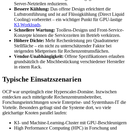
Server-Netzteilen reduzieren.
Bessere Kühlung:
Das offene Design erleichtert die
Luftstromführung und ist auf Flüssigkühlung (Direct Liquid
Cooling) vorbereitet – ein wichtiger Punkt für GPU-lastige
KI-Workloads
.
Schnellere Wartung:
Toolless-Designs und Front-Service-
Konzepte können die Servicezeiten im Betrieb verkürzen.
Höhere Dichte:
Mehr Rechenleistung pro Quadratmeter
Stellfläche – ein nicht zu unterschätzender Faktor bei
steigenden Mietpreisen für Rechenzentrumsflächen.
Vendor-Unabhängigkeit:
Offene Spezifikationen erlauben
grundsätzlich die Mischbestückung verschiedener Hersteller
in einem Rack.
Typische Einsatzszenarien
OCP war ursprünglich eine Hyperscaler-Domäne. Inzwischen
entdecken auch mittelgroße Rechenzentrumsbetreiber,
Forschungseinrichtungen sowie Enterprise- und Systemhaus-IT die
Vorteile. Besonders gefragt sind die Systeme dort, wo viele
gleichartige Knoten parallel laufen:
KI- und Machine-Learning-Cluster mit GPU-Beschleunigern
High Performance Computing (HPC) in Forschung und