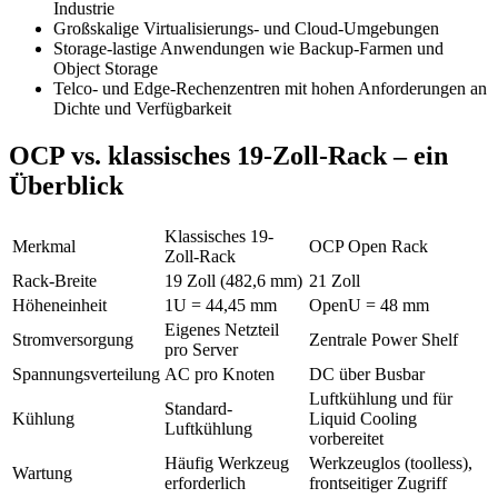
Industrie
Großskalige Virtualisierungs- und Cloud-Umgebungen
Storage-lastige Anwendungen wie Backup-Farmen und
Object Storage
Telco- und Edge-Rechenzentren mit hohen Anforderungen an
Dichte und Verfügbarkeit
OCP vs. klassisches 19-Zoll-Rack – ein
Überblick
Klassisches 19-
Merkmal
OCP Open Rack
Zoll-Rack
Rack-Breite
19 Zoll (482,6 mm)
21 Zoll
Höheneinheit
1U = 44,45 mm
OpenU = 48 mm
Eigenes Netzteil
Stromversorgung
Zentrale Power Shelf
pro Server
Spannungsverteilung
AC pro Knoten
DC über Busbar
Luftkühlung und für
Standard-
Kühlung
Liquid Cooling
Luftkühlung
vorbereitet
Häufig Werkzeug
Werkzeuglos (toolless),
Wartung
erforderlich
frontseitiger Zugriff