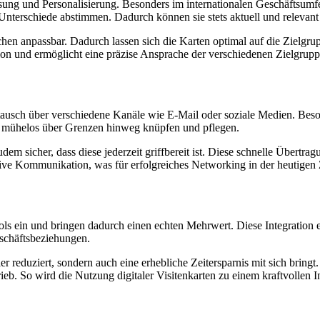
sung und Personalisierung. Besonders im internationalen Geschäftsumfel
Unterschiede abstimmen. Dadurch können sie stets aktuell und relevant
hen anpassbar. Dadurch lassen sich die Karten optimal auf die Zielgrup
tion und ermöglicht eine präzise Ansprache der verschiedenen Zielgrupp
stausch über verschiedene Kanäle wie E-Mail oder soziale Medien. Beson
ich mühelos über Grenzen hinweg knüpfen und pflegen.
dem sicher, dass diese jederzeit griffbereit ist. Diese schnelle Übertrag
tive Kommunikation, was für erfolgreiches Networking in der heutigen Z
Tools ein und bringen dadurch einen echten Mehrwert. Diese Integration
eschäftsbeziehungen.
er reduziert, sondern auch eine erhebliche Zeitersparnis mit sich bri
rieb. So wird die Nutzung digitaler Visitenkarten zu einem kraftvolle