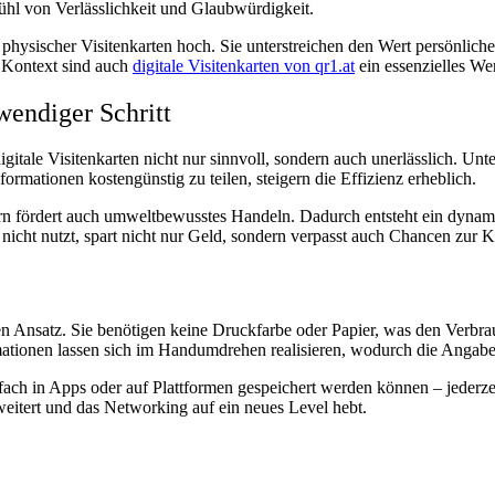
efühl von Verlässlichkeit und Glaubwürdigkeit.
physischer Visitenkarten hoch. Sie unterstreichen den Wert persönlich
 Kontext sind auch
digitale Visitenkarten von qr1.at
ein essenzielles We
wendiger Schritt
f digitale Visitenkarten nicht nur sinnvoll, sondern auch unerlässlich. 
ormationen kostengünstig zu teilen, steigern die Effizienz erheblich.
rn fördert auch umweltbewusstes Handeln. Dadurch entsteht ein dynami
n nicht nutzt, spart nicht nur Geld, sondern verpasst auch Chancen zur 
en Ansatz. Sie benötigen keine Druckfarbe oder Papier, was den Verbr
rmationen lassen sich im Handumdrehen realisieren, wodurch die Angaben
nfach in Apps oder auf Plattformen gespeichert werden können – jederzei
itert und das Networking auf ein neues Level hebt.