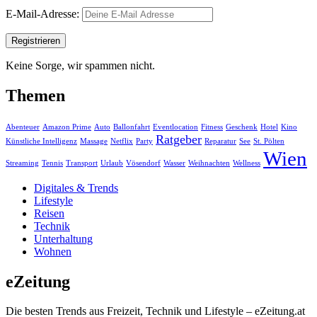
E-Mail-Adresse:
Keine Sorge, wir spammen nicht.
Themen
Abenteuer
Amazon Prime
Auto
Ballonfahrt
Eventlocation
Fitness
Geschenk
Hotel
Kino
Ratgeber
Künstliche Intelligenz
Massage
Netflix
Party
Reparatur
See
St. Pölten
Wien
Streaming
Tennis
Transport
Urlaub
Vösendorf
Wasser
Weihnachten
Wellness
Digitales & Trends
Lifestyle
Reisen
Technik
Unterhaltung
Wohnen
eZeitung
Die besten Trends aus Freizeit, Technik und Lifestyle – eZeitung.at