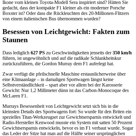
Ikone vom kleinen Toyota-Modell Sera inspiriert sind? Hätten Sie
gedacht, dass der kompakte F1 kleiner als ein moderner Porsche
Boxster ist? Oder dass die Rückleuchten des 20-Millionen-Flitzers
von einem italienischen Bus übernommen wurden?
Besessen von Leichtgewicht: Fakten zum
Staunen
Dass lediglich
627 PS
zu Geschwindigkeiten jenseits der
350 km/h
führen, ist ungewöhnlich und auf die radikale Schlankheitskur
zurückzuführen, die Gordon Murray dem F1 auferlegt hat.
Zwar verfügt die pfeilschnelle Maschine erstaunlicherweise über
eine Klimaanlage – in damaligen Sportwagen längst keine
Selbstverständlichkeit – spart aber vor allem bei der Karosserie
Gewicht: Nur 1,2 Millimeter dünn ist das Carbon-Monocoque des
McLaren F1.
Murrays Besessenheit von Leichtgewicht setzt sich bis in die
kleinsten Details des Sportwagens fort: So wurde für den Briten ein
spezielles Titan-Werkzeugset zur Gewichtsersparnis entwickelt und
Radio-Hersteller Kenwood musste ein System mit satten 50 Prozent
Gewichtsersparnis entwickeln, bevor es im F1 verbaut wurde. Sogar
das Leder der Sitze hat man auf die Hälfte seiner ursprünglichen