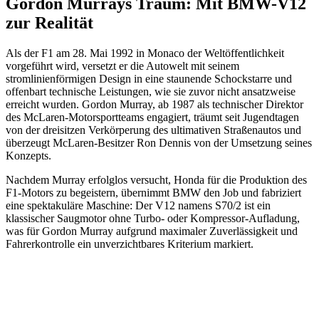
Gordon Murrays Traum: Mit BMW-V12
zur Realität
Als der F1 am 28. Mai 1992 in Monaco der Weltöffentlichkeit
vorgeführt wird, versetzt er die Autowelt mit seinem
stromlinienförmigen Design in eine staunende Schockstarre und
offenbart technische Leistungen, wie sie zuvor nicht ansatzweise
erreicht wurden. Gordon Murray, ab 1987 als technischer Direktor
des McLaren-Motorsportteams engagiert, träumt seit Jugendtagen
von der dreisitzen Verkörperung des ultimativen Straßenautos und
überzeugt McLaren-Besitzer Ron Dennis von der Umsetzung seines
Konzepts.
Nachdem Murray erfolglos versucht, Honda für die Produktion des
F1-Motors zu begeistern, übernimmt BMW den Job und fabriziert
eine spektakuläre Maschine: Der V12 namens S70/2 ist ein
klassischer Saugmotor ohne Turbo- oder Kompressor-Aufladung,
was für Gordon Murray aufgrund maximaler Zuverlässigkeit und
Fahrerkontrolle ein unverzichtbares Kriterium markiert.