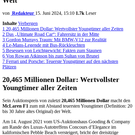
Welt
von
Redakteur
15. Juni 2024, 15:10
1.7k
Leser
Inhalte
Verbergen
1
20,465 Millionen Dollar: Wertvollster Youngtimer aller Zeiten
2
Das „Ultimate Road Car“: Fahrersitz in der Mitte
3
Gordon Murrays Traum: Mit BMW-V12 zur Realität
4
Le-Mans-Legende mit Bus-Rückleuchten
5
Besessen von Leichtgewicht: Fakten zum Staunen
6
Von Rowan Atkinson bis zum Sultan von Brunei
7
Ferrari und Porsche: Teuerste Youngtimer auf den nächsten
Plätzen
20,465 Millionen Dollar: Wertvollster
Youngtimer aller Zeiten
Sein Auktionspreis von zuletzt
20,465 Millionen Dollar
macht den
McLaren F1
zum mit Abstand teuersten Youngtimer (Definition: 20
bis 30 Jahre altes Original) der Welt.
Am 14. August 2021 vom US-Auktionshaus Gooding & Company
am Rande des Luxus-Autotreffens Concours d’Elegance im
kalifornischen Pebble Beach versteigert, bricht der dreisitzige