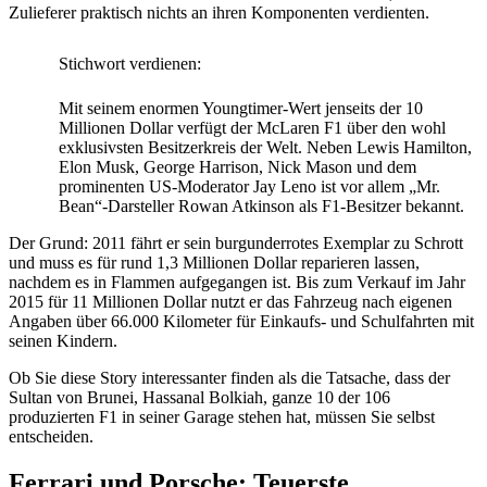
Zulieferer praktisch nichts an ihren Komponenten verdienten.
Stichwort verdienen:
Mit seinem enormen Youngtimer-Wert jenseits der 10
Millionen Dollar verfügt der McLaren F1 über den wohl
exklusivsten Besitzerkreis der Welt. Neben Lewis Hamilton,
Elon Musk, George Harrison, Nick Mason und dem
prominenten US-Moderator Jay Leno ist vor allem „Mr.
Bean“-Darsteller Rowan Atkinson als F1-Besitzer bekannt.
Der Grund: 2011 fährt er sein burgunderrotes Exemplar zu Schrott
und muss es für rund 1,3 Millionen Dollar reparieren lassen,
nachdem es in Flammen aufgegangen ist. Bis zum Verkauf im Jahr
2015 für 11 Millionen Dollar nutzt er das Fahrzeug nach eigenen
Angaben über 66.000 Kilometer für Einkaufs- und Schulfahrten mit
seinen Kindern.
Ob Sie diese Story interessanter finden als die Tatsache, dass der
Sultan von Brunei, Hassanal Bolkiah, ganze 10 der 106
produzierten F1 in seiner Garage stehen hat, müssen Sie selbst
entscheiden.
Ferrari und Porsche: Teuerste