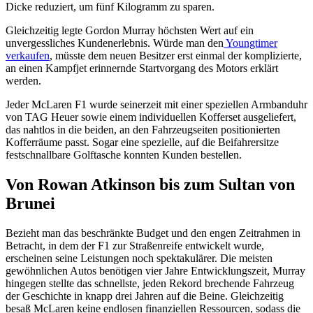
Dicke reduziert, um fünf Kilogramm zu sparen.
Gleichzeitig legte Gordon Murray höchsten Wert auf ein
unvergessliches Kundenerlebnis. Würde man den
Youngtimer
verkaufen
, müsste dem neuen Besitzer erst einmal der komplizierte,
an einen Kampfjet erinnernde Startvorgang des Motors erklärt
werden.
Jeder McLaren F1 wurde seinerzeit mit einer speziellen Armbanduhr
von TAG Heuer sowie einem individuellen Kofferset ausgeliefert,
das nahtlos in die beiden, an den Fahrzeugseiten positionierten
Kofferräume passt. Sogar eine spezielle, auf die Beifahrersitze
festschnallbare Golftasche konnten Kunden bestellen.
Von Rowan Atkinson bis zum Sultan von
Brunei
Bezieht man das beschränkte Budget und den engen Zeitrahmen in
Betracht, in dem der F1 zur Straßenreife entwickelt wurde,
erscheinen seine Leistungen noch spektakulärer. Die meisten
gewöhnlichen Autos benötigen vier Jahre Entwicklungszeit, Murray
hingegen stellte das schnellste, jeden Rekord brechende Fahrzeug
der Geschichte in knapp drei Jahren auf die Beine. Gleichzeitig
besaß McLaren keine endlosen finanziellen Ressourcen, sodass die