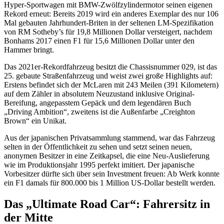
Hyper-Sportwagen mit BMW-Zwölfzylindermotor seinen eigenen
Rekord erneut: Bereits 2019 wird ein anderes Exemplar des nur 106
Mal gebauten Jahrhundert-Briten in der seltenen LM-Spezifikation
von RM Sotheby’s für 19,8 Millionen Dollar versteigert, nachdem
Bonhams 2017 einen F1 für 15,6 Millionen Dollar unter den
Hammer bringt.
Das 2021er-Rekordfahrzeug besitzt die Chassisnummer 029, ist das
25. gebaute Straßenfahrzeug und weist zwei große Highlights auf:
Erstens befindet sich der McLaren mit 243 Meilen (391 Kilometern)
auf dem Zähler in absolutem Neuzustand inklusive Original-
Bereifung, angepasstem Gepäck und dem legendären Buch
„Driving Ambition“, zweitens ist die Außenfarbe „Creighton
Brown“ ein Unikat.
Aus der japanischen Privatsammlung stammend, war das Fahrzeug
selten in der Öffentlichkeit zu sehen und setzt seinen neuen,
anonymen Besitzer in eine Zeitkapsel, die eine Neu-Auslieferung
wie im Produktionsjahr 1995 perfekt imitiert. Der japanische
Vorbesitzer dürfte sich über sein Investment freuen: Ab Werk konnte
ein F1 damals für 800.000 bis 1 Million US-Dollar bestellt werden.
Das „Ultimate Road Car“: Fahrersitz in
der Mitte