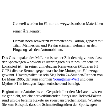
Generell werden im F1 nur die wegweisendsten Materialien
seiner Ära genutzt:
Damals noch schwer zu verarbeitendes Carbon, gepaart mit
Titan, Magnesium und Kevlar erinnern vielmehr an den
Flugzeug- als den Automobilbau.
Das Gesamtpaket des McLaren ist seiner Zeit derartig voraus, dass
der Sportwagen – obwohl er ursprünglich als reines Straßenauto
konzipiert ist – in seiner umgebauten Rennversion (McLaren F1
GTR) diverse Rennen gegen waschechte Motorsport-Fahrzeuge
gewinnt. Unvergesslich ist sein Sieg beim 24-Stunden-Rennen von
Le Mans 1995, der zum enormen
Youngtimer-Wert
und dem
Mythos F1 in heutigen Tagen entscheidend beiträgt.
Beginnt unter Autofreaks ein Gespräch über den McLaren, wissen
sie gar nicht, welche der verblüffenden Storys und Rekord-Fakten
rund um die bereifte Rakete sie zuerst ansprechen sollen. Wussten
Sie zum Beispiel, dass die Schmetterlingstüren der Sportwagen-