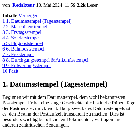
von
Redakteur
18. Mai 2024, 11:59
2.2k
Leser
Inhalte
Verbergen
1
1. Datumsstempel (Tagesstempel)
2
2. Maschinenstempel
3
3. Ersttagsstempel
4
4. Sonderstempel
5
5. Flugpoststempel
6
6. Bahnpoststempel
7
7. Freistempel
8
8. Durchgangsstempel & Ankunftsstempel
9
9. Entwertungsstempel
10
Fazit
1. Datumsstempel (Tagesstempel)
Beginnen wir mit dem Datumsstempel, dem wohl bekanntesten
Poststempel. Er hat eine lange Geschichte, die bis in die frühen Tage
der Postdienste zurückreicht. Hauptzweck des Datumsstempels ist
es, den Beginn der Postlaufzeit transparent zu machen. Dies ist
besonders wichtig bei offiziellen Dokumenten, Verträgen und
anderen zeitkritischen Sendungen.