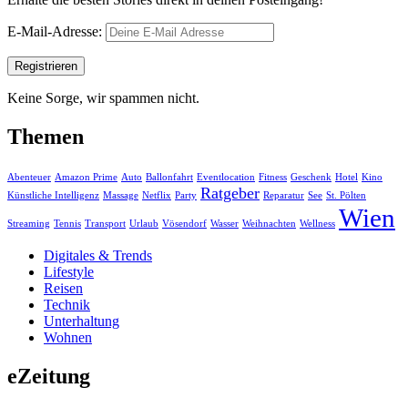
E-Mail-Adresse:
Keine Sorge, wir spammen nicht.
Themen
Abenteuer
Amazon Prime
Auto
Ballonfahrt
Eventlocation
Fitness
Geschenk
Hotel
Kino
Ratgeber
Künstliche Intelligenz
Massage
Netflix
Party
Reparatur
See
St. Pölten
Wien
Streaming
Tennis
Transport
Urlaub
Vösendorf
Wasser
Weihnachten
Wellness
Digitales & Trends
Lifestyle
Reisen
Technik
Unterhaltung
Wohnen
eZeitung