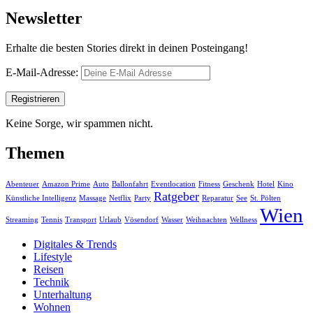
Newsletter
Erhalte die besten Stories direkt in deinen Posteingang!
E-Mail-Adresse:
Keine Sorge, wir spammen nicht.
Themen
Abenteuer
Amazon Prime
Auto
Ballonfahrt
Eventlocation
Fitness
Geschenk
Hotel
Kino
Ratgeber
Künstliche Intelligenz
Massage
Netflix
Party
Reparatur
See
St. Pölten
Wien
Streaming
Tennis
Transport
Urlaub
Vösendorf
Wasser
Weihnachten
Wellness
Digitales & Trends
Lifestyle
Reisen
Technik
Unterhaltung
Wohnen