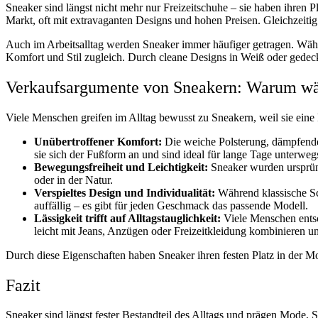
Sneaker sind längst nicht mehr nur Freizeitschuhe – sie haben ihren
Markt, oft mit extravaganten Designs und hohen Preisen. Gleichzeiti
Auch im Arbeitsalltag werden Sneaker immer häufiger getragen. Währen
Komfort und Stil zugleich. Durch cleane Designs in Weiß oder gedec
Verkaufsargumente von Sneakern: Warum wäh
Viele Menschen greifen im Alltag bewusst zu Sneakern, weil sie eine 
Unübertroffener Komfort:
Die weiche Polsterung, dämpfende
sie sich der Fußform an und sind ideal für lange Tage unterweg
Bewegungsfreiheit und Leichtigkeit:
Sneaker wurden ursprüng
oder in der Natur.
Verspieltes Design und Individualität:
Während klassische Sch
auffällig – es gibt für jeden Geschmack das passende Modell.
Lässigkeit trifft auf Alltagstauglichkeit:
Viele Menschen entsc
leicht mit Jeans, Anzügen oder Freizeitkleidung kombinieren un
Durch diese Eigenschaften haben Sneaker ihren festen Platz in der Mo
Fazit
Sneaker sind längst fester Bestandteil des Alltags und prägen Mode,