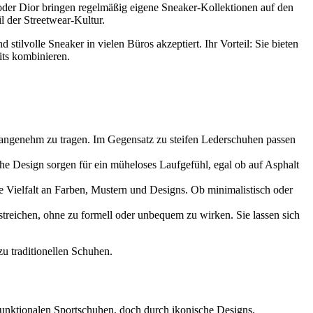
 oder Dior bringen regelmäßig eigene Sneaker-Kollektionen auf den
l der Streetwear-Kultur.
ilvolle Sneaker in vielen Büros akzeptiert. Ihr Vorteil: Sie bieten
its kombinieren.
angenehm zu tragen. Im Gegensatz zu steifen Lederschuhen passen
he Design sorgen für ein müheloses Laufgefühl, egal ob auf Asphalt
se Vielfalt an Farben, Mustern und Designs. Ob minimalistisch oder
treichen, ohne zu formell oder unbequem zu wirken. Sie lassen sich
zu traditionellen Schuhen.
 funktionalen Sportschuhen, doch durch ikonische Designs,