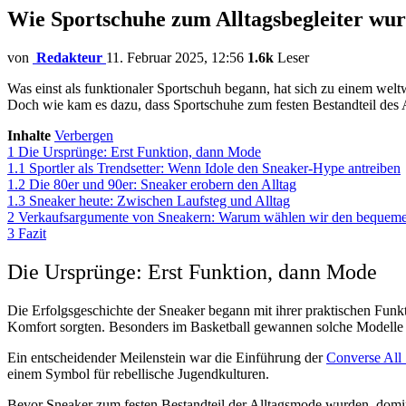
Wie Sportschuhe zum Alltagsbegleiter wu
von
Redakteur
11. Februar 2025, 12:56
1.6k
Leser
Was einst als funktionaler Sportschuh begann, hat sich zu einem we
Doch wie kam es dazu, dass Sportschuhe zum festen Bestandteil des A
Inhalte
Verbergen
1
Die Ursprünge: Erst Funktion, dann Mode
1.1
Sportler als Trendsetter: Wenn Idole den Sneaker-Hype antreiben
1.2
Die 80er und 90er: Sneaker erobern den Alltag
1.3
Sneaker heute: Zwischen Laufsteg und Alltag
2
Verkaufsargumente von Sneakern: Warum wählen wir den bequemen
3
Fazit
Die Ursprünge: Erst Funktion, dann Mode
Die Erfolgsgeschichte der Sneaker begann mit ihrer praktischen Funk
Komfort sorgten. Besonders im Basketball gewannen solche Modelle 
Ein entscheidender Meilenstein war die Einführung der
Converse All
einem Symbol für rebellische Jugendkulturen.
Bevor Sneaker zum festen Bestandteil der Alltagsmode wurden, domini