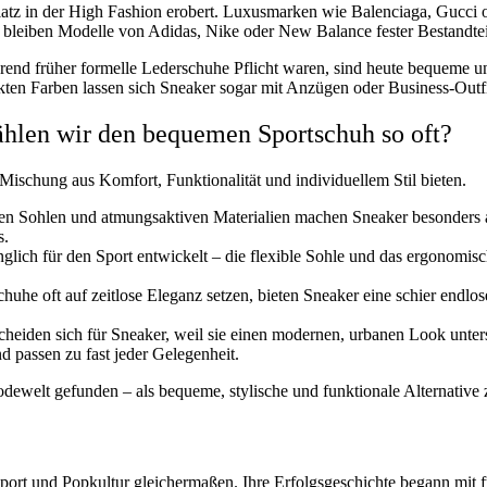
 Platz in der High Fashion erobert. Luxusmarken wie Balenciaga, Gucci
g bleiben Modelle von Adidas, Nike oder New Balance fester Bestandtei
d früher formelle Lederschuhe Pflicht waren, sind heute bequeme und st
kten Farben lassen sich Sneaker sogar mit Anzügen oder Business-Outf
len wir den bequemen Sportschuh so oft?
Mischung aus Komfort, Funktionalität und individuellem Stil bieten.
n Sohlen und atmungsaktiven Materialien machen Sneaker besonders 
s.
lich für den Sport entwickelt – die flexible Sohle und das ergonomisc
uhe oft auf zeitlose Eleganz setzen, bieten Sneaker eine schier endlo
heiden sich für Sneaker, weil sie einen modernen, urbanen Look unters
d passen zu fast jeder Gelegenheit.
dewelt gefunden – als bequeme, stylische und funktionale Alternative 
 Sport und Popkultur gleichermaßen. Ihre Erfolgsgeschichte begann mit