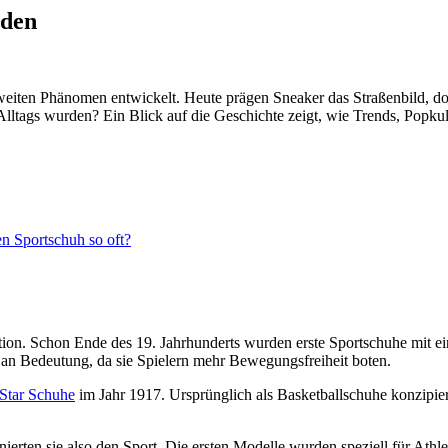
rden
ltweiten Phänomen entwickelt. Heute prägen Sneaker das Straßenbild, 
lltags wurden? Ein Blick auf die Geschichte zeigt, wie Trends, Popku
 Sportschuh so oft?
tion. Schon Ende des 19. Jahrhunderts wurden erste Sportschuhe mit ei
an Bedeutung, da sie Spielern mehr Bewegungsfreiheit boten.
 Star Schuhe
im Jahr 1917. Ursprünglich als Basketballschuhe konzipier
erten sie also den Sport. Die ersten Modelle wurden speziell für Athl