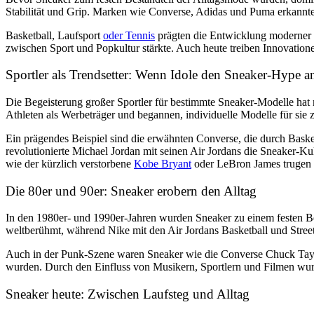
Stabilität und Grip. Marken wie Converse, Adidas und Puma erkannten 
Basketball, Laufsport
oder Tennis
prägten die Entwicklung moderner S
zwischen Sport und Popkultur stärkte. Auch heute treiben Innovation
Sportler als Trendsetter: Wenn Idole den Sneaker-Hype a
Die Begeisterung großer Sportler für bestimmte Sneaker-Modelle hat m
Athleten als Werbeträger und begannen, individuelle Modelle für sie 
Ein prägendes Beispiel sind die erwähnten Converse, die durch Bask
revolutionierte Michael Jordan mit seinen Air Jordans die Sneaker-Kul
wie der kürzlich verstorbene
Kobe Bryant
oder LeBron James trugen e
Die 80er und 90er: Sneaker erobern den Alltag
In den 1980er- und 1990er-Jahren wurden Sneaker zu einem festen Be
weltberühmt, während Nike mit den Air Jordans Basketball und Stree
Auch in der Punk-Szene waren Sneaker wie die Converse Chuck Taylo
wurden. Durch den Einfluss von Musikern, Sportlern und Filmen wurd
Sneaker heute: Zwischen Laufsteg und Alltag