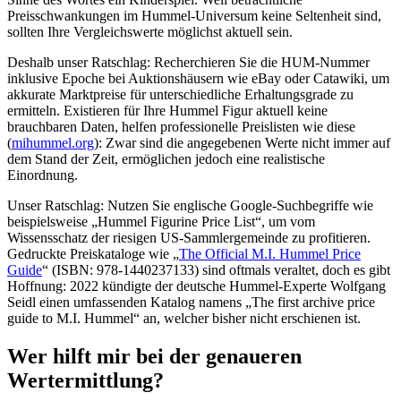
Preisschwankungen im Hummel-Universum keine Seltenheit sind,
sollten Ihre Vergleichswerte möglichst aktuell sein.
Deshalb unser Ratschlag: Recherchieren Sie die HUM-Nummer
inklusive Epoche bei Auktionshäusern wie eBay oder Catawiki, um
akkurate Marktpreise für unterschiedliche Erhaltungsgrade zu
ermitteln. Existieren für Ihre Hummel Figur aktuell keine
brauchbaren Daten, helfen professionelle Preislisten wie diese
(
mihummel.org
): Zwar sind die angegebenen Werte nicht immer auf
dem Stand der Zeit, ermöglichen jedoch eine realistische
Einordnung.
Unser Ratschlag: Nutzen Sie englische Google-Suchbegriffe wie
beispielsweise „Hummel Figurine Price List“, um vom
Wissensschatz der riesigen US-Sammlergemeinde zu profitieren.
Gedruckte Preiskataloge wie „
The Official M.I. Hummel Price
Guide
“ (ISBN: 978-1440237133) sind oftmals veraltet, doch es gibt
Hoffnung: 2022 kündigte der deutsche Hummel-Experte Wolfgang
Seidl einen umfassenden Katalog namens „The first archive price
guide to M.I. Hummel“ an, welcher bisher nicht erschienen ist.
Wer hilft mir bei der genaueren
Wertermittlung?