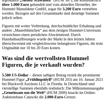
legendären
„Sieben Schwaben“
(HUM 347), die kontinuierlich
über 1.000 Euro
gehandelt und vom aktuellen Hersteller, der
Hummel Manufaktur GmbH, sogar für
3.200 Euro
vertrieben
werden. Bezogen auf den Gesamtmarkt sind derartige Summen
jedoch selten.
Figuren mit weiter Verbreitung, durchschnittlicher Erhaltung und
andere „Mauerblümchen“ aus dem riesigen Hummel-Universum
verzeichnen einen preislichen Abwärtstrend: Durch
Haushaltsauflösungen wurde der Markt in den letzten Jahren
überschwemmt mit vergleichsweise belanglosen Figuren, die trotz
Originalität nur 10 bis 20 Euro kosten.
Was sind die wertvollsten Hummel
Figuren, die je verkauft wurden?
5.500 US-Dollar
– diesen saftigen Betrag erzielt die prominente
Hummel Figur
„Frühlingsidyll“
(HUM 203) am 16. Januar 2021
bei Blackwell Auctions LLC in Florida. In Deutschland sind
vierstellige Summen ebenfalls realistisch: Die Millenniumsausgabe
„Gemeinsam um die Welt“
(HUM 2000) knackt im Online-
Auktionshaus Catawiki die
2.000-Euro
-Grenze.