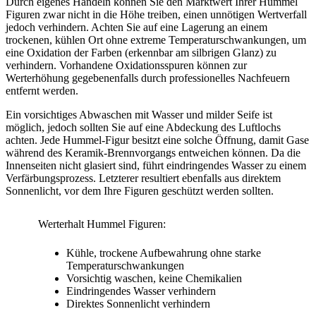
Durch eigenes Handeln können Sie den Marktwert Ihrer Hummel
Figuren zwar nicht in die Höhe treiben, einen unnötigen Wertverfall
jedoch verhindern. Achten Sie auf eine Lagerung an einem
trockenen, kühlen Ort ohne extreme Temperaturschwankungen, um
eine Oxidation der Farben (erkennbar am silbrigen Glanz) zu
verhindern. Vorhandene Oxidationsspuren können zur
Werterhöhung gegebenenfalls durch professionelles Nachfeuern
entfernt werden.
Ein vorsichtiges Abwaschen mit Wasser und milder Seife ist
möglich, jedoch sollten Sie auf eine Abdeckung des Luftlochs
achten. Jede Hummel-Figur besitzt eine solche Öffnung, damit Gase
während des Keramik-Brennvorgangs entweichen können. Da die
Innenseiten nicht glasiert sind, führt eindringendes Wasser zu einem
Verfärbungsprozess. Letzterer resultiert ebenfalls aus direktem
Sonnenlicht, vor dem Ihre Figuren geschützt werden sollten.
Werterhalt Hummel Figuren:
Kühle, trockene Aufbewahrung ohne starke
Temperaturschwankungen
Vorsichtig waschen, keine Chemikalien
Eindringendes Wasser verhindern
Direktes Sonnenlicht verhindern