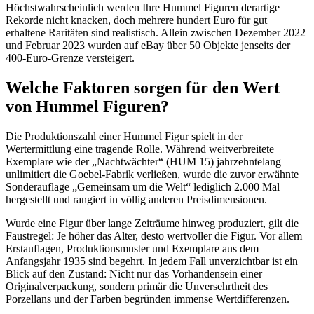
Höchstwahrscheinlich werden Ihre Hummel Figuren derartige
Rekorde nicht knacken, doch mehrere hundert Euro für gut
erhaltene Raritäten sind realistisch. Allein zwischen Dezember 2022
und Februar 2023 wurden auf eBay über 50 Objekte jenseits der
400-Euro-Grenze versteigert.
Welche Faktoren sorgen für den Wert
von Hummel Figuren?
Die Produktionszahl einer Hummel Figur spielt in der
Wertermittlung eine tragende Rolle. Während weitverbreitete
Exemplare wie der „Nachtwächter“ (HUM 15) jahrzehntelang
unlimitiert die Goebel-Fabrik verließen, wurde die zuvor erwähnte
Sonderauflage „Gemeinsam um die Welt“ lediglich 2.000 Mal
hergestellt und rangiert in völlig anderen Preisdimensionen.
Wurde eine Figur über lange Zeiträume hinweg produziert, gilt die
Faustregel: Je höher das Alter, desto wertvoller die Figur. Vor allem
Erstauflagen, Produktionsmuster und Exemplare aus dem
Anfangsjahr 1935 sind begehrt. In jedem Fall unverzichtbar ist ein
Blick auf den Zustand: Nicht nur das Vorhandensein einer
Originalverpackung, sondern primär die Unversehrtheit des
Porzellans und der Farben begründen immense Wertdifferenzen.