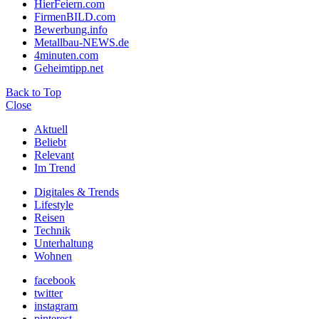
HierFeiern.com
FirmenBILD.com
Bewerbung.info
Metallbau-NEWS.de
4minuten.com
Geheimtipp.net
Back to Top
Close
Aktuell
Beliebt
Relevant
Im Trend
Digitales & Trends
Lifestyle
Reisen
Technik
Unterhaltung
Wohnen
facebook
twitter
instagram
pinterest