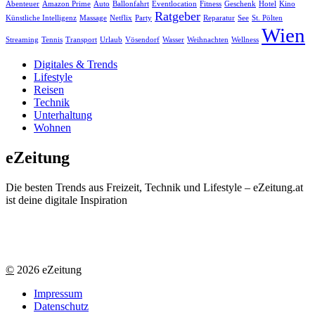
Abenteuer
Amazon Prime
Auto
Ballonfahrt
Eventlocation
Fitness
Geschenk
Hotel
Kino
Ratgeber
Künstliche Intelligenz
Massage
Netflix
Party
Reparatur
See
St. Pölten
Wien
Streaming
Tennis
Transport
Urlaub
Vösendorf
Wasser
Weihnachten
Wellness
Digitales & Trends
Lifestyle
Reisen
Technik
Unterhaltung
Wohnen
eZeitung
Die besten Trends aus Freizeit, Technik und Lifestyle – eZeitung.at
ist deine digitale Inspiration
©
2026 eZeitung
Impressum
Datenschutz