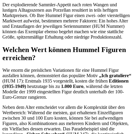
Der explodierende Sammler-Appetit nach roten Wangen und
lustigen Alltagsszenen aus Porzellan resultiert in teils heftigen
Marktpreisen. Ob Ihre Hummel Figur einen zwei- oder vierstelligen
Marktwert aufweist, bestimmen mehrere Faktoren: Ein hohes Alter
und Erstauflagen der jeweiligen Seriennummer (HUM Nummer)
können das Exemplar ebenso begehrt machen wie eine stattliche
Größe, spitzenmäßige Erhaltung oder niedrige Produktionszahl.
Welchen Wert können Hummel Figuren
erreichen?
Wie enorm die preislichen Variationen für eine Hummel Figur
ausfallen können, demonstriert das populäre Motiv
„Ich gratuliere“
(HUM 17): Erstmals 1935 vorgestellt, kosten die frühen
Editionen
(1935-1949)
heutzutage bis zu
1.000 Euro
, während die letzten
Modelle der 1999 eingestellten Figur deutlich unterhalb der 100-
Euro-Grenze rangieren.
Neben dem Alter entscheidet vor allem die Komplexität über den
Wertbereich: Während die meisten, gut erhaltenen Einzelfiguren
zwischen 30 und 100 Euro kosten, können Sie bei aufwendigen
Figuren, also Kombinationen aus mehreren Kindern und Objekten,
ein Vielfaches dessen erwarten. Das Paradebeispiel sind die